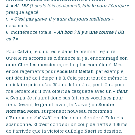
4.
« AL-LEZ
(1 seule fois seulement),
fais le pour l’équipe
»
presque agacé
5.
« C’est pas grave, il y aura des jours meilleurs »
désabusé.
6. Indifférence totale.
« Ah bon ? Il y a une course ? Où
ça ? »
Pour
Calvin
, je suis resté dans le premier registre.
Qu’elle m’accorde sa clémence si j’ai endommagé son
ouïe. Chez les messieurs, ce fut plus compliqué. Mes
encouragements pour
Abdellatif Meftah
, par exemple,
ont décliné de l’étape 1 à 3. Cela parut tout de même le
satisfaire puis qu’au 39ème kilomètre, peut-être pour
me remercier, il m’a offert sa casquette avec un «
tiens
». Sympa. Je n’aurai donc pas fait mes vocalises pour
rien. Devant, le grand favori, le Norvégien
Sondre
Nordstad Moen
, surprenant nouveau recordman
d’Europe en 2h05’48’’ en décembre dernier à Fukuoka,
abandonne. Et c’est donc sur un coup de nerfs à 10kms
de l’arrivée que la victoire duBelge
Naert
se dessine.