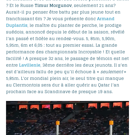
? Et le Russe
Timur Morgunov
, seulement 21 ans?
Aurait-il pu penser être battu par plus jeune tout en
franchissant 6m ? Je vous présente donc
Armand
Duplantis
, le maître du planter de perche, le prodige
suédois, annoncé depuis le début de la saison, révélé
l’an passé et fidèle au rendez-vous. 5, 85m, 5,90m,
5,95m, 6m et 6,05 : tout au premier essai. La grande
performance des championnats Incroyable ! Et quelle
facilité ! A presque 32 ans, le passage de témoin est net
entre
Lavillenie
, 3ème derrière les deux jeunots. Il s’en
est d’ailleurs fallu de peu qu’il échoue à «
seulement
»
5,85m. L’or mondial plein air, le seul titre qui manque
au Clermontois sera dur à aller quérir au Qatar l’an
prochain face au Scandinave de presque 19 ans.