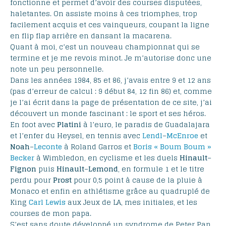
fonctionne et permet d’avoir des courses disputées,
haletantes. On assiste moins à ces triomphes, trop
facilement acquis et ces vainqueurs, coupant la ligne
en flip flap arrière en dansant la macarena.
Quant à moi, c’est un nouveau championnat qui se
termine et je me revois minot. Je m’autorise donc une
note un peu personnelle.
Dans les années 1984, 85 et 86, j’avais entre 9 et 12 ans
(pas d’erreur de calcul : 9 début 84, 12 fin 86) et, comme
je l’ai écrit dans la page de présentation de ce site, j’ai
découvert un monde fascinant : le sport et ses héros.
En foot avec
Platini
à l’euro, le paradis de Guadalajara
et l’enfer du Heysel, en tennis avec
Lendl
–
McEnroe
et
Noah
–
Leconte
à Roland Garros et
Boris « Boum Boum »
Becker
à Wimbledon, en cyclisme et les duels
Hinault
–
Fignon
puis
Hinault
–
Lemond
, en formule 1 et le titre
perdu pour
Prost
pour 0,5 point à cause de la pluie à
Monaco et enfin en athlétisme grâce au quadruplé de
King
Carl Lewis
aux Jeux de LA, mes initiales, et les
courses de mon papa.
S’est sans doute développé un syndrome de Peter Pan