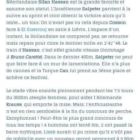
Néerlandaise
Sifan Hassan
est la grande favorite et
assume son statut. L’Israëlienne
Salpeter
parvient à la
suivre au sprint et croit obtenir la victoire alors qu’il
reste… un tour. On n’avait pas vu cela depuis
Cosson
face à
El Guerrouj
en salle à Liévin. L’espace d’un
instant, la Hollandaise ne comprend pas, se retourne
mais repars pour clore le dernier mille en 2’42’’48. Le
train d’
Hassan
, c’est effet grande vitesse (
hommage
à
Bruno Carette
). Dans le dernier 400m,
Salpeter
ne peut
que faire face à un mur de lamentations. Elle n’a plus
de cannes et la Turque
Can
lui prend sa 3ème place et
achève ce festival.
Le stade vibre ensuite pleinement pendant les 7,5 tours
du 3000m steeple femmes, pour aider l’Allemande
Krause
, qui emporte la mise. Mais, l’enthousiasme
n’est en rien semblable à la fin du concours de perche.
Exceptionnel ! Peut-être le plus grand concours de
tous les temps ! 4 hommes ont tenté 6m, 2 ont passé la
barre mythique.
Lisek
aurait-il pu croire qu’il n’eût pas
de médaille avec un nouveau record personnel à 5,90m