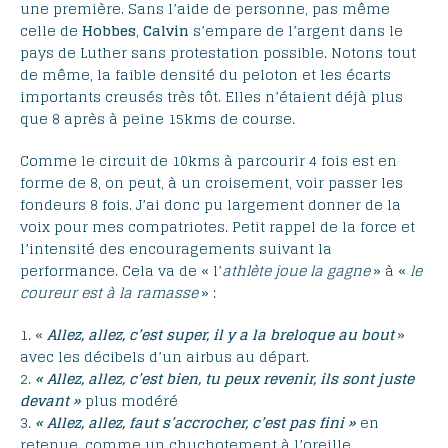
une première. Sans l’aide de personne, pas même
celle de
Hobbes
,
Calvin
s’empare de l’argent dans le
pays de Luther sans protestation possible. Notons tout
de même, la faible densité du peloton et les écarts
importants creusés très tôt. Elles n’étaient déjà plus
que 8 après à peine 15kms de course.
Comme le circuit de 10kms à parcourir 4 fois est en
forme de 8, on peut, à un croisement, voir passer les
fondeurs 8 fois. J’ai donc pu largement donner de la
voix pour mes compatriotes. Petit rappel de la force et
l’intensité des encouragements suivant la
performance. Cela va de « l’
athlète joue la gagne
» à «
le
coureur est à la ramasse
» :
1. «
Allez, allez, c’est super, il y a la breloque au bout
»
avec les décibels d’un airbus au départ.
2.
« Allez, allez, c’est bien, tu peux revenir, ils sont juste
devant »
plus modéré
3.
« Allez, allez, faut s’accrocher, c’est pas fini »
en
retenue, comme un chuchotement à l’oreille