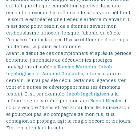
qui fait que chaque compétition sportive dans une
enceinte provoque les mêmes effets: les yeux pétillent,
le sourire est béat et une frénésie ardente m’envahit. Il
n’est donc point besoin de s’étonner devant mon
enthousiasme innocent lorsque j’aborde ou côtoie
l’espace d’un instant ces Ulysse et Hercule des temps
modernes. Le plaisir est onirique.
Avant le début de ces championnats et après la période
boltienne, j’attendais de découvrir les prodiges
norvégiens et suédois
Karsten Warholm
,
Jakob
Ingebrigtsen
, et
Armand Duplantis
, futures stars de
demain. Je n’ai pas été déçu. Certaines légendes s’en
vont et d’autres se développent mais les émotions
restent. Et si, par exemple,
Jakob Ingebrigtsen
a la
même longue carrière que mon ami
Benoit Nicolas
, il
courra encore 23 ans et j’en aurai donc 66. Puisse alors,
et pourquoi pas, en compagnie de mon fils, si la
contagion se propage, agir la magie encore et toujours.
Fin… en attendant la suite.