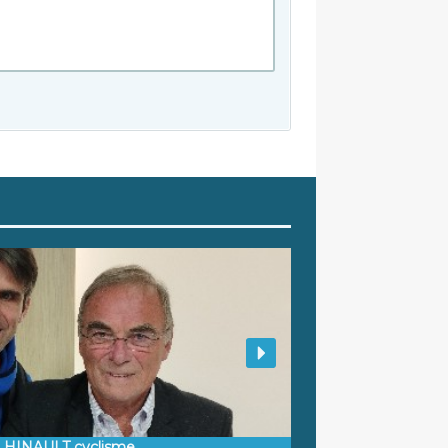
d HINAULT cyclisme