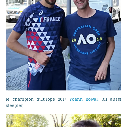
le champion d’Europe 2014
Yoann
Kowal
, lui aussi
steepler,