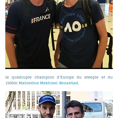
le quadruple champion d’Europe du steeple et du
1500m
Mahiedine Mekhissi-Benabbad
,