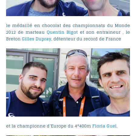
le médaillé en chocolat des championnats du Monde
2012 de marteau
Quentin
Bigot
et son entraineur , le
Breton
Gilles
Dupray
, détenteur du record de France
et la championne d’Europe du 4*400m
Floria
Guei
,