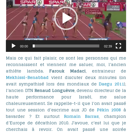
00:00
02:39
Mais ce qui fait plaisir, ce sont les personnes qui me
reconnaissent et viennent me saluer, moi, l’ancien
athlète lambda.
Farouk Madaci
, entraineur de
Mekhissi-Benabbad
vient discuter deux minutes (on
avait sympathisé lors des mondiaux de
Daegu 2011
),
l’ancien DTN
Renaud Longuèvre
, devenu directeur de la
haute performance pour Israël, me salue
chaleureusement. Se rappelle-t-il que l’on avait passé
tout une session d’escrime aux JO de
Pékin 2008
à
bavarder ? Et surtout
Romain Barras
, champion
d’Europe de décathlon 2010. J’avoue, c’est lui que je
cherchais à revoir. On avait passé une soirée