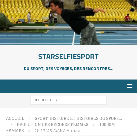
STARSELFIESPORT
DU SPORT, DES VOYAGES, DES RENCONTRES...
ACCUEIL
SPORT, HISTOIRE ET HISTOIRES DU SPORT…
EVOLUTION DES RECORDS FEMMES
10000M
FEMMES
29’17″45 AYANA Almaz