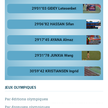
29'01"03 GIDEY Letesenbet
29'06"82 HASSAN Sifan
29'17"45 AYANA Almaz
29'31"78 JUNXIA Wang
30'59"42 KRISTIANSEN Ingrid
JEUX OLYMPIQUES
Par éditions olympiques
Par épreuves olympiques