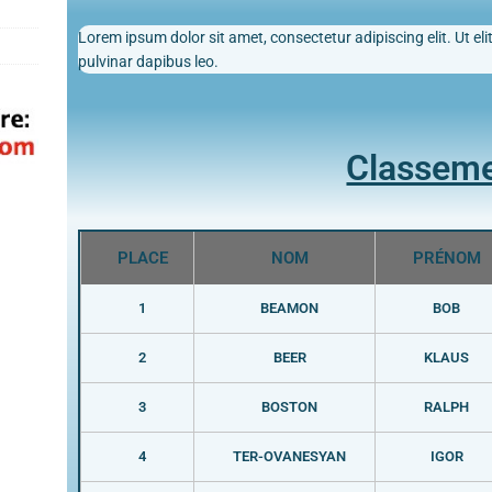
Lorem ipsum dolor sit amet, consectetur adipiscing elit. Ut elit
pulvinar dapibus leo.
Classem
PLACE
NOM
PRÉNOM
1
BEAMON
BOB
2
BEER
KLAUS
3
BOSTON
RALPH
4
TER-OVANESYAN
IGOR