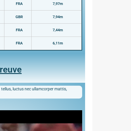
FRA
7,97m
GBR
7,94m
FRA
7,44m
FRA
6,11m
preuve
 tellus, luctus nec ullamcorper mattis,