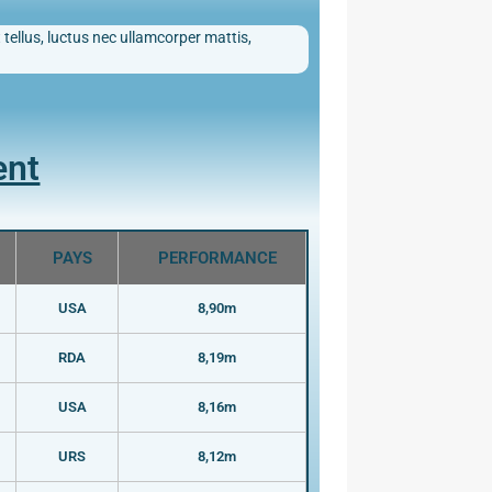
 tellus, luctus nec ullamcorper mattis,
ent
PAYS
PERFORMANCE
USA
8,90m
RDA
8,19m
USA
8,16m
URS
8,12m