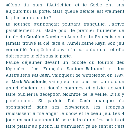
46ème du nom, l’Autrichien et le Serbe ont pris
aujourd’hui la porte. Mais quelle défaite est vraiment
la plus surprenante ?
La journée s’annonçait pourtant tranquille. J’arrive
paisiblement au stade pour le premier huitième de
finale de
Caroline
Garcia
en Australie. La Française n’a
jamais trouvé la clé face à l’Américaine
Keys
. Son jeu
verrouillé l’empêche d’ouvrir la porte du quart et elle
doit mettre la clé sous la porte.
Pause déjeuner devant un double du tournoi des
légendes. Les Français
Santoro
–
Bahrami
et les
Australiens
Pat
Cash
, vainqueur de Wimbledon en 1987,
et
Mark
Woodforde
, vainqueur de tous les tournois de
grand chelem en double hommes et mixte, doivent
faire oublier la déception
McEnroe
de la veille. Et ils y
parviennent. Si parfois
Pat
Cash
manque de
spontanéité dans ses clowneries, les Français
réussissent à mélanger le show et le beau jeu. Les 4
joueurs sont vraiment là pour faire durer les points et
faire plaisir au public. Ils s’amusent, ça se sent et c’est