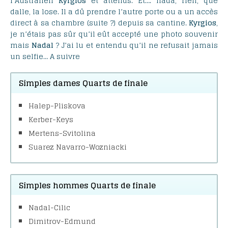
l’Australien
Kyrgios
et attends. Et…. nada, rien, que
dalle, la lose. Il a dû prendre l’autre porte ou a un accès
direct à sa chambre (suite ?) depuis sa cantine.
Kyrgios
,
je n’étais pas sûr qu’il eût accepté une photo souvenir
mais
Nadal
? J’ai lu et entendu qu’il ne refusait jamais
un selfie… A suivre
Simples dames Quarts de finale
Halep-Pliskova
Kerber-Keys
Mertens-Svitolina
Suarez Navarro-Wozniacki
Simples hommes Quarts de finale
Nadal-Cilic
Dimitrov-Edmund