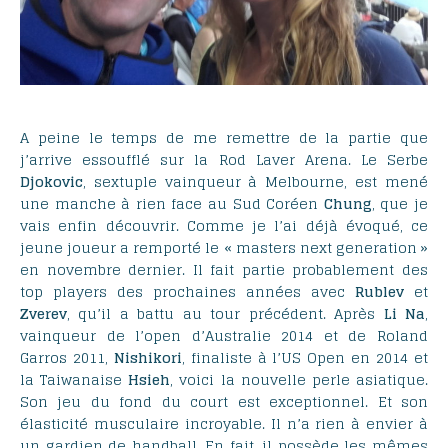
A peine le temps de me remettre de la partie que
j’arrive essoufflé sur la Rod Laver Arena. Le Serbe
Djokovic
, sextuple vainqueur à Melbourne, est mené
une manche à rien face au Sud Coréen
Chung
, que je
vais enfin découvrir. Comme je l’ai déjà évoqué, ce
jeune joueur a remporté le « masters next generation »
en novembre dernier. Il fait partie probablement des
top players des prochaines années avec
Rublev
et
Zverev
, qu’il a battu au tour précédent. Après
Li
Na
,
vainqueur de l’open d’Australie 2014 et de Roland
Garros 2011,
Nishikori
, finaliste à l’US Open en 2014 et
la Taiwanaise
Hsieh
, voici la nouvelle perle asiatique.
Son jeu du fond du court est exceptionnel. Et son
élasticité musculaire incroyable. Il n’a rien à envier à
un gardien de handball. En fait, il possède les mêmes