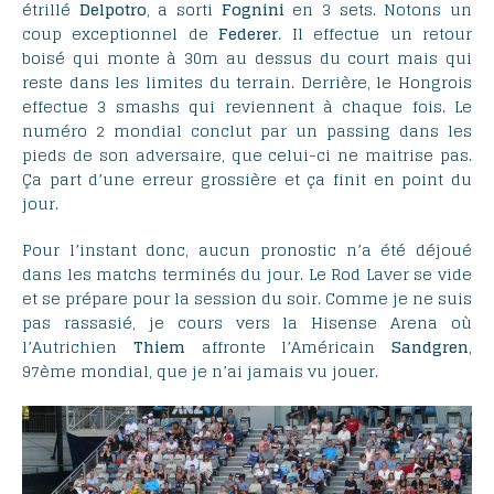
étrillé
Delpotro
, a sorti
Fognini
en 3 sets. Notons un
coup exceptionnel de
Federer
. Il effectue un retour
boisé qui monte à 30m au dessus du court mais qui
reste dans les limites du terrain. Derrière, le Hongrois
effectue 3 smashs qui reviennent à chaque fois. Le
numéro 2 mondial conclut par un passing dans les
pieds de son adversaire, que celui-ci ne maitrise pas.
Ça part d’une erreur grossière et ça finit en point du
jour.
Pour l’instant donc, aucun pronostic n’a été déjoué
dans les matchs terminés du jour. Le Rod Laver se vide
et se prépare pour la session du soir. Comme je ne suis
pas rassasié, je cours vers la Hisense Arena où
l’Autrichien
Thiem
affronte l’Américain
Sandgren
,
97ème mondial, que je n’ai jamais vu jouer.