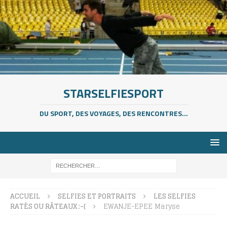
STARSELFIESPORT
DU SPORT, DES VOYAGES, DES RENCONTRES...
ACCUEIL
SELFIES ET PORTRAITS
LES SELFIES
RATÉS OU RÂTEAUX :-(
EWANJE-EPEE Maryse