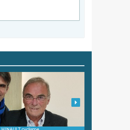
d HINAULT cyclisme