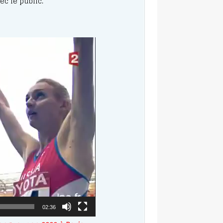
c le public.
r
02:36