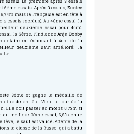
rs essais. La première après 3 essais
t 6ème essais. Après 3 essais,
Eunice
 6,74m mais la Française est en tête à
e 2 essais mordus). Au 4ème essai, la
meilleur deuxième essai pour 4cm).
essai, la 3ème, l’Indienne
Anju Bobby
mentaire en échouant à 4cm de la
illeur deuxième saut amélioré), la
ais:
 reste 3ème et gagne la médaille de
et reste en tête. Vient le tour de la
on. Elle doit passer au moins 6,73m si
ue au meilleur 3ème essai, 6,63 contre
 lève, le saut est validé. Attente de la
ns la classe de la Russe, qui a battu