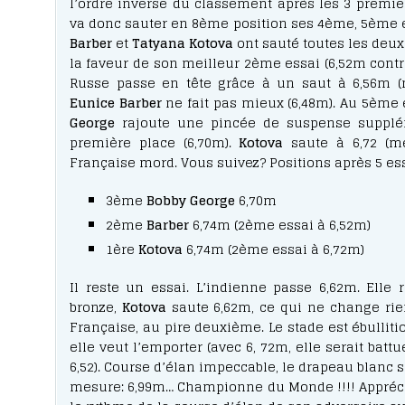
l’ordre inverse du classement après les 3 premie
va donc sauter en 8ème position ses 4ème, 5ème e
Barber
et
Tatyana Kotova
ont sauté toutes les deux
la faveur de son meilleur 2ème essai (6,52m contr
Russe passe en tête grâce à un saut à 6,56m (
Eunice Barber
ne fait pas mieux (6,48m). Au 5ème 
George
rajoute une pincée de suspense supplé
première place (6,70m).
Kotova
saute à 6,72 (me
Française mord. Vous suivez? Positions après 5 ess
3ème
Bobby George
6,70m
2ème
Barber
6,74m (2ème essai à 6,52m)
1ère
Kotova
6,74m (2ème essai à 6,72m)
Il reste un essai. L’indienne passe 6,62m. Elle
bronze,
Kotova
saute 6,62m, ce qui ne change rien 
Française, au pire deuxième. Le stade est ébulliti
elle veut l’emporter (avec 6, 72m, elle serait batt
6,52). Course d’élan impeccable, le drapeau blanc se
mesure: 6,99m… Championne du Monde !!!! Apprécio