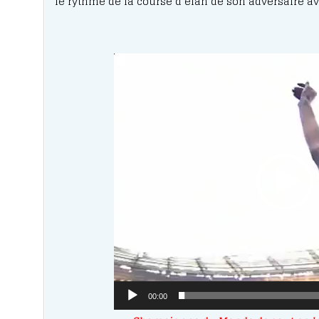
le rythme de la course d’élan de son adversaire ave
Lecteu
vidéo
00:00