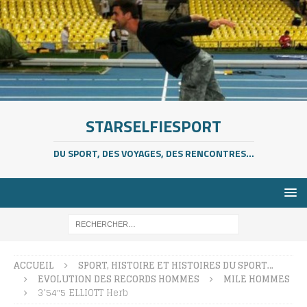
STARSELFIESPORT
DU SPORT, DES VOYAGES, DES RENCONTRES...
ACCUEIL
SPORT, HISTOIRE ET HISTOIRES DU SPORT…
EVOLUTION DES RECORDS HOMMES
MILE HOMMES
3’54″5 ELLIOTT Herb