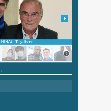
d HINAULT cyclisme
OK