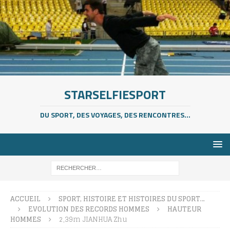
STARSELFIESPORT
DU SPORT, DES VOYAGES, DES RENCONTRES...
ACCUEIL
SPORT, HISTOIRE ET HISTOIRES DU SPORT…
EVOLUTION DES RECORDS HOMMES
HAUTEUR
HOMMES
2,39m JIANHUA Zhu