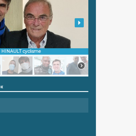
d HINAULT cyclisme
OK