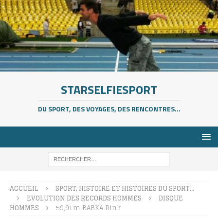
STARSELFIESPORT
DU SPORT, DES VOYAGES, DES RENCONTRES...
ACCUEIL
SPORT, HISTOIRE ET HISTOIRES DU SPORT…
EVOLUTION DES RECORDS HOMMES
DISQUE
HOMMES
59,91m BABKA Rink