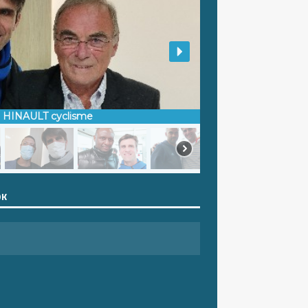
d HINAULT cyclisme
OK