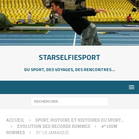
STARSELFIESPORT
DU SPORT, DES VOYAGES, DES RENCONTRES...
ACCUEIL
SPORT, HISTOIRE ET HISTOIRES DU SPORT…
EVOLUTION DES RECORDS HOMMES
4*100M
HOMMES
37″10 JAMAIQUE