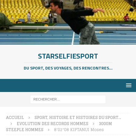
STARSELFIESPORT
DU SPORT, DES VOYAGES, DES RENCONTRES...
ACCUEIL
SPORT, HISTOIRE ET HISTOIRES DU SPORT…
EVOLUTION DES RECORDS HOMMES
3000M
STEEPLE HOMMES
8’02″08 KIPTANUI Moses