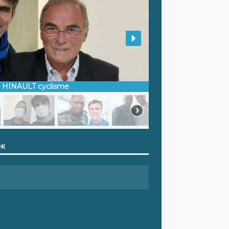
d HINAULT cyclisme
OK