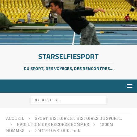
STARSELFIESPORT
DU SPORT, DES VOYAGES, DES RENCONTRES...
ACCUEIL
SPORT, HISTOIRE ET HISTOIRES DU SPORT…
EVOLUTION DES RECORDS HOMMES
1500M
HOMMES
3’47″8 LOVELOCK Jack