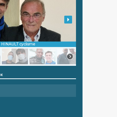
d HINAULT cyclisme
OK