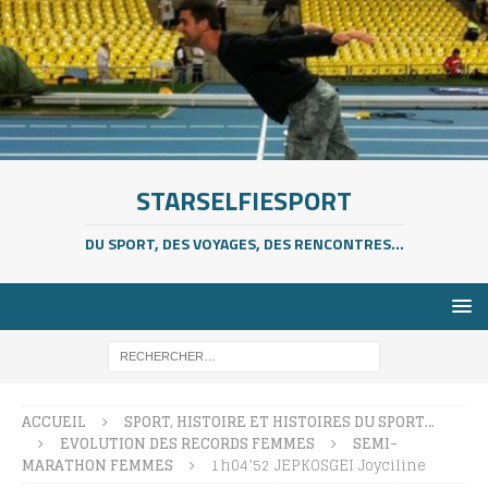
STARSELFIESPORT
DU SPORT, DES VOYAGES, DES RENCONTRES...
ACCUEIL
SPORT, HISTOIRE ET HISTOIRES DU SPORT…
EVOLUTION DES RECORDS FEMMES
SEMI-
MARATHON FEMMES
1h04’52 JEPKOSGEI Joyciline