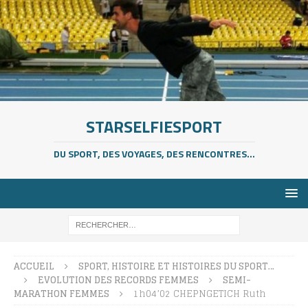
STARSELFIESPORT
DU SPORT, DES VOYAGES, DES RENCONTRES...
ACCUEIL
SPORT, HISTOIRE ET HISTOIRES DU SPORT…
EVOLUTION DES RECORDS FEMMES
SEMI-
MARATHON FEMMES
1h04’02 CHEPNGETICH Ruth