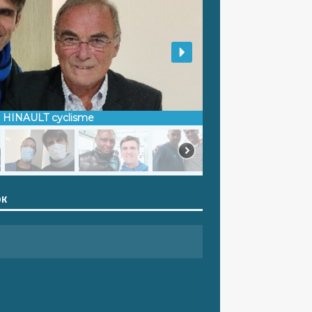
d HINAULT cyclisme
OK