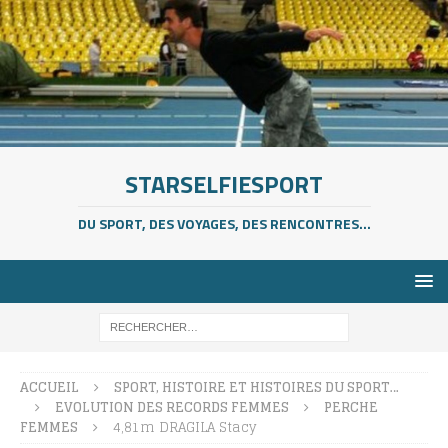
STARSELFIESPORT
DU SPORT, DES VOYAGES, DES RENCONTRES...
ACCUEIL
SPORT, HISTOIRE ET HISTOIRES DU SPORT…
EVOLUTION DES RECORDS FEMMES
PERCHE
FEMMES
4,81m DRAGILA Stacy