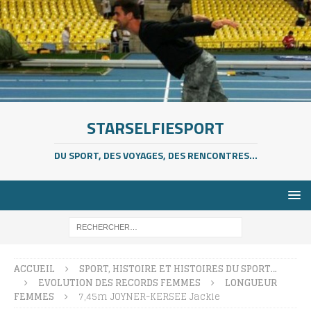
STARSELFIESPORT
DU SPORT, DES VOYAGES, DES RENCONTRES...
ACCUEIL
SPORT, HISTOIRE ET HISTOIRES DU SPORT…
EVOLUTION DES RECORDS FEMMES
LONGUEUR
FEMMES
7,45m JOYNER-KERSEE Jackie