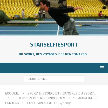
STARSELFIESPORT
DU SPORT, DES VOYAGES, DES RENCONTRES...
ACCUEIL
SPORT, HISTOIRE ET HISTOIRES DU SPORT…
EVOLUTION DES RECORDS FEMMES
400M HAIES
FEMMES
50″65 McLAUGHLIN Sydney