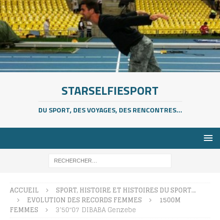
STARSELFIESPORT
DU SPORT, DES VOYAGES, DES RENCONTRES...
ACCUEIL
SPORT, HISTOIRE ET HISTOIRES DU SPORT…
EVOLUTION DES RECORDS FEMMES
1500M
FEMMES
3’50″07 DIBABA Genzebe