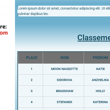
Lorem ipsum dolor sit amet, consectetur adipiscing elit. Ut elit
pulvinar dapibus leo.
Classem
PLACE
NOM
PRÉNOM
1
MOON-NAGEOTTE
KATIE
2
SIDOROVA
ANZHELIKA
3
BRADSHAW
HOLLY
4
STEFANIDI
KATERINA