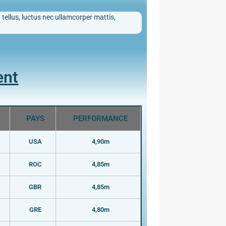
 tellus, luctus nec ullamcorper mattis,
ent
PAYS
PERFORMANCE
USA
4,90m
ROC
4,85m
GBR
4,85m
GRE
4,80m