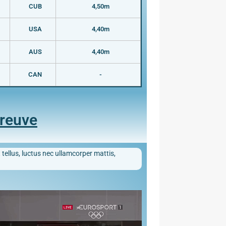
CUB
4,50m
USA
4,40m
AUS
4,40m
CAN
-
preuve
 tellus, luctus nec ullamcorper mattis,