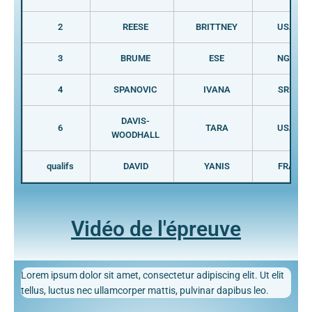
2
REESE
BRITTNEY
USA
3
BRUME
ESE
NGR
4
SPANOVIC
IVANA
SRB
DAVIS-
6
TARA
USA
WOODHALL
qualifs
DAVID
YANIS
FRA
Vidéo de l'épreuve
Lorem ipsum dolor sit amet, consectetur adipiscing elit. Ut elit
tellus, luctus nec ullamcorper mattis, pulvinar dapibus leo.