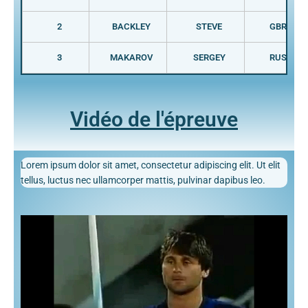
2
BACKLEY
STEVE
GBR
3
MAKAROV
SERGEY
RUS
Vidéo de l'épreuve
Lorem ipsum dolor sit amet, consectetur adipiscing elit. Ut elit
tellus, luctus nec ullamcorper mattis, pulvinar dapibus leo.