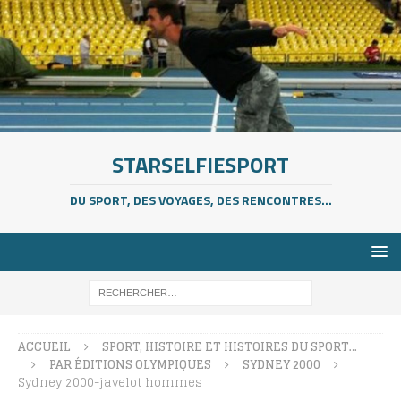
STARSELFIESPORT
DU SPORT, DES VOYAGES, DES RENCONTRES...
ACCUEIL
SPORT, HISTOIRE ET HISTOIRES DU SPORT…
PAR ÉDITIONS OLYMPIQUES
SYDNEY 2000
Sydney 2000-javelot hommes