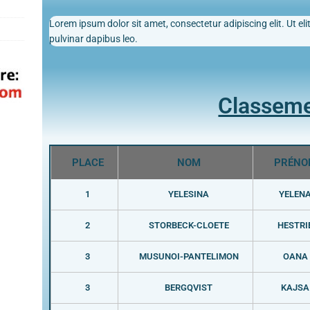
Lorem ipsum dolor sit amet, consectetur adipiscing elit. Ut elit
pulvinar dapibus leo.
Classem
PLACE
NOM
PRÉNO
1
YELESINA
YELEN
2
STORBECK-CLOETE
HESTRI
3
MUSUNOI-PANTELIMON
OANA
3
BERGQVIST
KAJSA