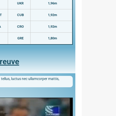
UKR
1,96m
T
CUB
1,92m
A
CRO
1,92m
GRE
1,80m
preuve
 tellus, luctus nec ullamcorper mattis,