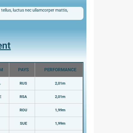
 tellus, luctus nec ullamcorper mattis,
ent
M
PAYS
PERFORMANCE
A
RUS
2,01m
E
RSA
2,01m
ROU
1,99m
SUE
1,99m