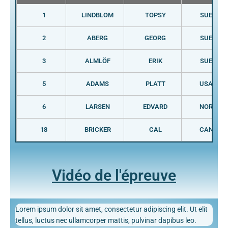
1
LINDBLOM
TOPSY
SUE
2
ABERG
GEORG
SUE
3
ALMLÖF
ERIK
SUE
5
ADAMS
PLATT
USA
6
LARSEN
EDVARD
NOR
18
BRICKER
CAL
CAN
Vidéo de l'épreuve
Lorem ipsum dolor sit amet, consectetur adipiscing elit. Ut elit
tellus, luctus nec ullamcorper mattis, pulvinar dapibus leo.