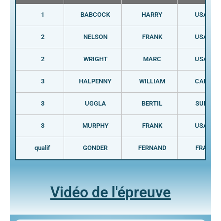
1
BABCOCK
HARRY
USA
2
NELSON
FRANK
USA
2
WRIGHT
MARC
USA
3
HALPENNY
WILLIAM
CAN
3
UGGLA
BERTIL
SUE
3
MURPHY
FRANK
USA
qualif
GONDER
FERNAND
FRA
Vidéo de l'épreuve