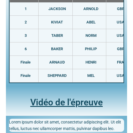
1
JACKSON
ARNOLD
GBR
2
KIVIAT
ABEL
USA
3
TABER
NORM
USA
6
BAKER
PHILIP
GBR
Finale
ARNAUD
HENRI
FRA
Finale
SHEPPARD
MEL
USA
Vidéo de l'épreuve
Lorem ipsum dolor sit amet, consectetur adipiscing elit. Ut elit
tellus, luctus nec ullamcorper mattis, pulvinar dapibus leo.