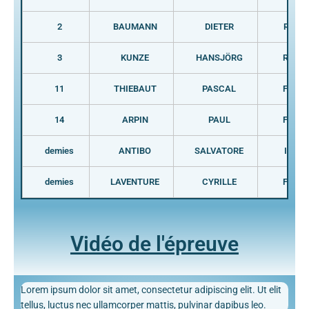
2
BAUMANN
DIETER
RFA
3
KUNZE
HANSJÖRG
RDA
11
THIEBAUT
PASCAL
FRA
14
ARPIN
PAUL
FRA
demies
ANTIBO
SALVATORE
ITA
demies
LAVENTURE
CYRILLE
FRA
Vidéo de l'épreuve
Lorem ipsum dolor sit amet, consectetur adipiscing elit. Ut elit
tellus, luctus nec ullamcorper mattis, pulvinar dapibus leo.