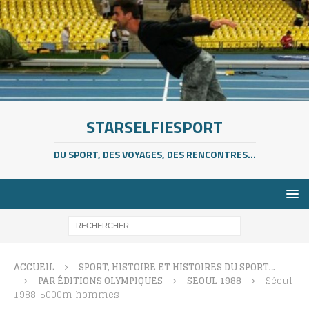
STARSELFIESPORT
DU SPORT, DES VOYAGES, DES RENCONTRES...
ACCUEIL
SPORT, HISTOIRE ET HISTOIRES DU SPORT…
PAR ÉDITIONS OLYMPIQUES
SEOUL 1988
Séoul
1988-5000m hommes