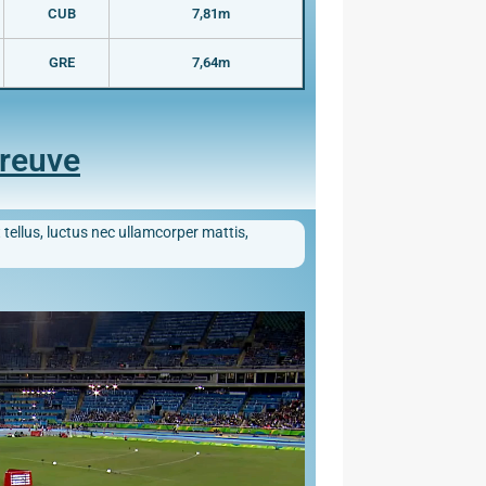
CUB
7,81m
GRE
7,64m
preuve
 tellus, luctus nec ullamcorper mattis,