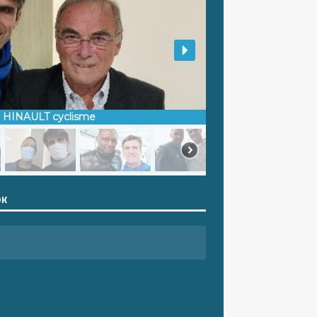
d HINAULT cyclisme
OK