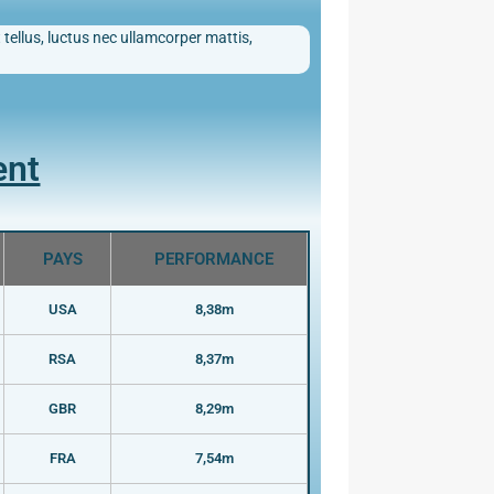
 tellus, luctus nec ullamcorper mattis,
ent
PAYS
PERFORMANCE
USA
8,38m
RSA
8,37m
GBR
8,29m
FRA
7,54m