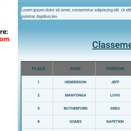
Lorem ipsum dolor sit amet, consectetur adipiscing elit. Ut elit
pulvinar dapibus leo.
Classem
PLACE
NOM
PRÉNOM
1
HENDERSON
JEFF
2
MANYONGA
LUVO
3
RUTHERFORD
GREG
8
GOMIS
KAFETIEN