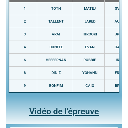
1
TOTH
MATEJ
SVK
2
TALLENT
JARED
AUS
3
ARAI
HIROOKI
JPN
4
DUNFEE
EVAN
CAN
6
HEFFERNAN
ROBBIE
IRL
8
DINIZ
YOHANN
FRA
9
BONFIM
CAIO
BRA
Vidéo de l'épreuve