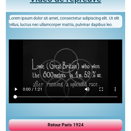
Lorem ipsum dolor sit amet, consectetur adipiscing elit. Ut elit
tellus, luctus nec ullamcorper mattis, pulvinar dapibus leo.
Retour Paris 1924