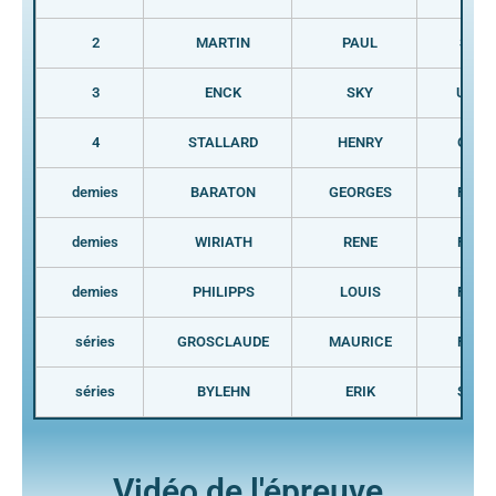
2
MARTIN
PAUL
SUI
3
ENCK
SKY
USA
4
STALLARD
HENRY
GBR
demies
BARATON
GEORGES
FRA
demies
WIRIATH
RENE
FRA
demies
PHILIPPS
LOUIS
FRA
séries
GROSCLAUDE
MAURICE
FRA
séries
BYLEHN
ERIK
SUE
Vidéo de l'épreuve