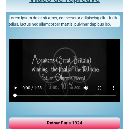
Lorem ipsum dolor sit amet, consectetur adipiscing elit. Ut elit
tellus, luctus nec ullamcorper mattis, pulvinar dapibus leo.
Retour Paris 1924