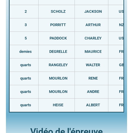
2
SCHOLZ
JACKSON
USA
3
PORRITT
ARTHUR
NZL
5
PADDOCK
CHARLEY
USA
demies
DEGRELLE
MAURICE
FRA
quarts
RANGELEY
WALTER
GBR
quarts
MOURLON
RENE
FRA
quarts
MOURLON
ANDRE
FRA
quarts
HEISE
ALBERT
FRA
Vidéo de l'épreuve