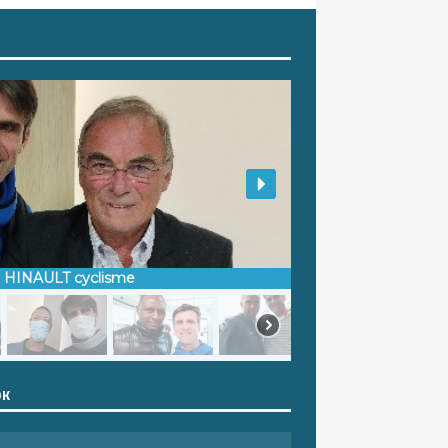
d HINAULT cyclisme
OK