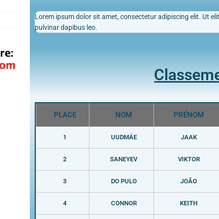
Lorem ipsum dolor sit amet, consectetur adipiscing elit. Ut elit
pulvinar dapibus leo.
Classem
PLACE
NOM
PRÉNOM
1
UUDMÄE
JAAK
2
SANEYEV
VIKTOR
3
DO PULO
JOÃO
4
CONNOR
KEITH