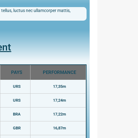
 tellus, luctus nec ullamcorper mattis,
ent
PAYS
PERFORMANCE
URS
17,35m
URS
17,24m
BRA
17,22m
GBR
16,87m