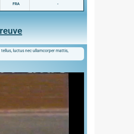
FRA
-
preuve
 tellus, luctus nec ullamcorper mattis,