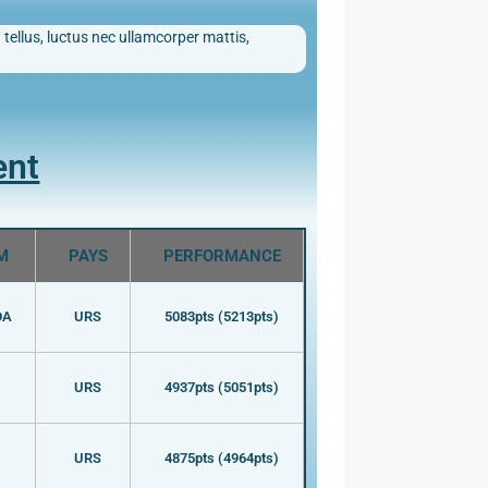
 tellus, luctus nec ullamcorper mattis,
ent
M
PAYS
PERFORMANCE
DA
URS
5083pts (5213pts)
URS
4937pts (5051pts)
URS
4875pts (4964pts)