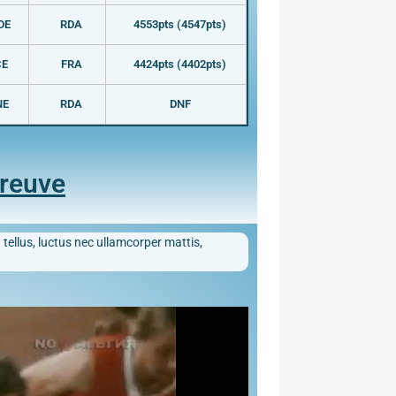
DE
RDA
4553pts (4547pts)
CE
FRA
4424pts (4402pts)
NE
RDA
DNF
preuve
 tellus, luctus nec ullamcorper mattis,