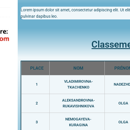
Lorem ipsum dolor sit amet, consectetur adipiscing elit. Ut elit
pulvinar dapibus leo.
Classem
PLACE
NOM
PRÉNO
VLADIMIROVNA-
1
NADEZH
TKACHENKO
ALEKSANDROVNA-
2
OLGA
RUKAVISHNIKOVA
NEMOGAYEVA-
3
OLGA
KURAGINA