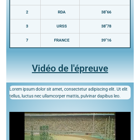
2
RDA
38"66
3
URSS
38"78
7
FRANCE
39"16
Vidéo de l'épreuve
Lorem ipsum dolor sit amet, consectetur adipiscing elit. Ut elit
tellus, luctus nec ullamcorper mattis, pulvinar dapibus leo.