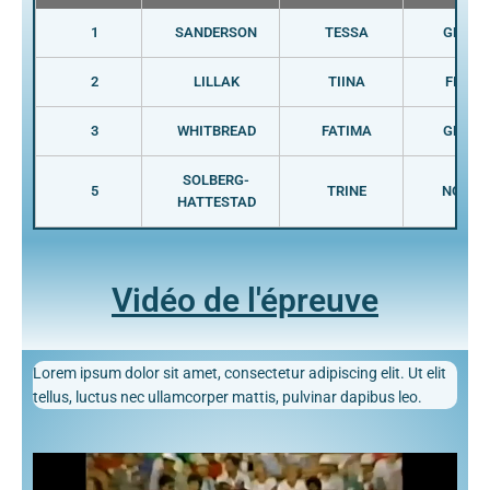
1
SANDERSON
TESSA
GBR
2
LILLAK
TIINA
FIN
3
WHITBREAD
FATIMA
GBR
SOLBERG-
5
TRINE
NOR
HATTESTAD
Vidéo de l'épreuve
Lorem ipsum dolor sit amet, consectetur adipiscing elit. Ut elit
tellus, luctus nec ullamcorper mattis, pulvinar dapibus leo.