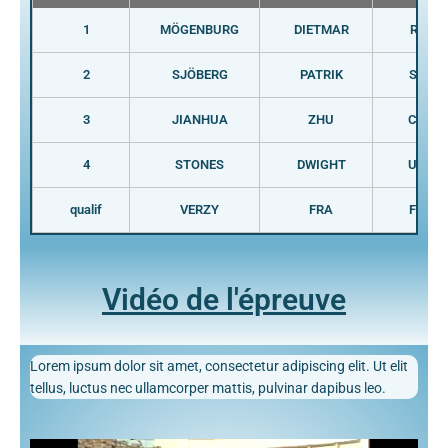
1
MÖGENBURG
DIETMAR
RFA
2
SJÖBERG
PATRIK
SUE
3
JIANHUA
ZHU
CHN
4
STONES
DWIGHT
USA
qualif
VERZY
FRA
FRA
Vidéo de l'épreuve
Lorem ipsum dolor sit amet, consectetur adipiscing elit. Ut elit
tellus, luctus nec ullamcorper mattis, pulvinar dapibus leo.