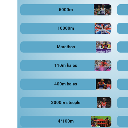
5000m
10000m
Marathon
110m haies
400m haies
3000m steeple
4*100m