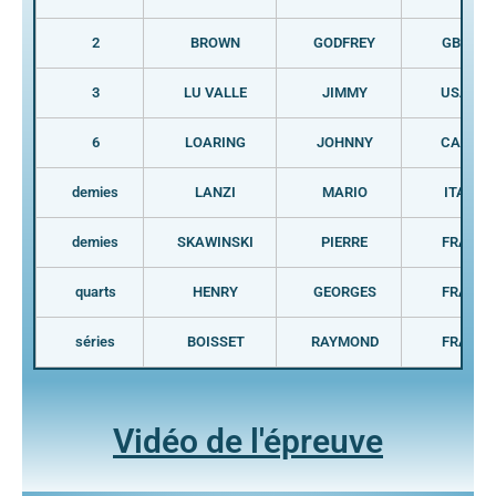
2
BROWN
GODFREY
GBR
3
LU VALLE
JIMMY
USA
6
LOARING
JOHNNY
CAN
demies
LANZI
MARIO
ITA
demies
SKAWINSKI
PIERRE
FRA
quarts
HENRY
GEORGES
FRA
séries
BOISSET
RAYMOND
FRA
Vidéo de l'épreuve