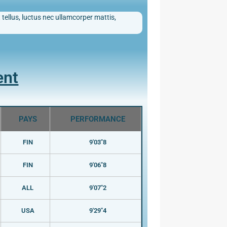
 tellus, luctus nec ullamcorper mattis,
ent
PAYS
PERFORMANCE
FIN
9'03"8
FIN
9'06"8
ALL
9'07"2
USA
9'29"4