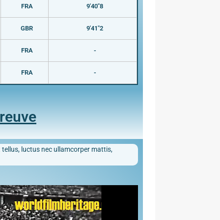
FRA
9'40"8
GBR
9'41"2
FRA
-
FRA
-
preuve
 tellus, luctus nec ullamcorper mattis,