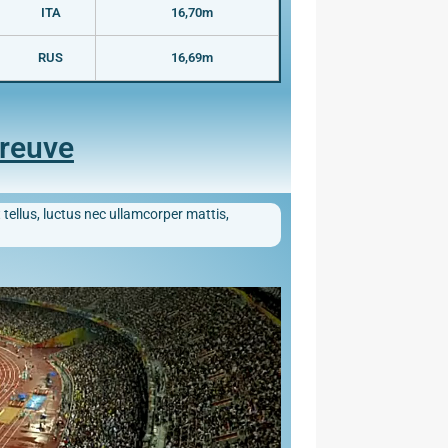
ITA
16,70m
RUS
16,69m
preuve
 tellus, luctus nec ullamcorper mattis,