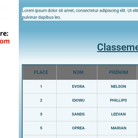
Lorem ipsum dolor sit amet, consectetur adipiscing elit. Ut elit
pulvinar dapibus leo.
Classem
PLACE
NOM
PRÉNOM
1
EVORA
NELSON
2
IDOWU
PHILLIPS
3
SANDS
LEEVAN
5
OPREA
MARIAN