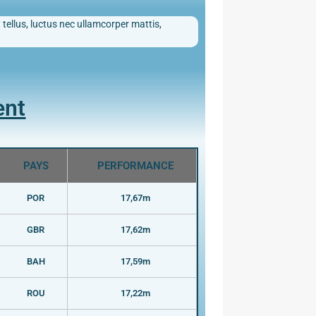
 tellus, luctus nec ullamcorper mattis,
ent
PAYS
PERFORMANCE
POR
17,67m
GBR
17,62m
BAH
17,59m
ROU
17,22m