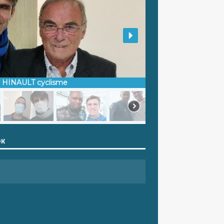
d HINAULT cyclisme
OK